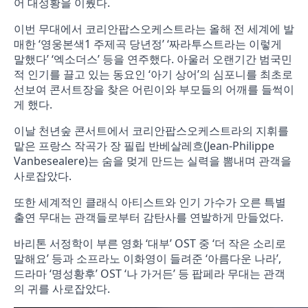
어 대성황을 이뤘다.
이번 무대에서 코리안팝스오케스트라는 올해 전 세계에 발
매한 ‘영웅본색1 주제곡 당년정’ ‘짜라투스트라는 이렇게
말했다’ ‘엑소더스’ 등을 연주했다. 아울러 오랜기간 범국민
적 인기를 끌고 있는 동요인 ‘아기 상어’의 심포니를 최초로
선보여 콘서트장을 찾은 어린이와 부모들의 어깨를 들썩이
게 했다.
이날 천년숲 콘서트에서 코리안팝스오케스트라의 지휘를
맡은 프랑스 작곡가 장 필립 반베살레흐(Jean-Philippe
Vanbesealere)는 숨을 멎게 만드는 실력을 뽐내며 관객을
사로잡았다.
또한 세계적인 클래식 아티스트와 인기 가수가 오른 특별
출연 무대는 관객들로부터 감탄사를 연발하게 만들었다.
바리톤 서정학이 부른 영화 ‘대부’ OST 중 ‘더 작은 소리로
말해요’ 등과 소프라노 이화영이 들려준 ‘아름다운 나라’,
드라마 ‘명성황후’ OST ‘나 가거든’ 등 팝페라 무대는 관객
의 귀를 사로잡았다.