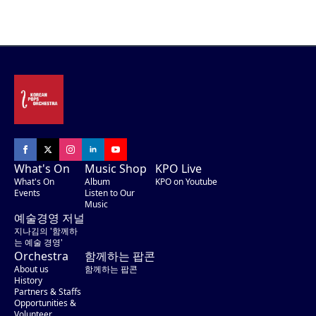
What's On
Music Shop
KPO Live
What's On
Album
KPO on Youtube
Events
Listen to Our
Music
예술경영 저널
지나김의 '함께하
는 예술 경영'
Orchestra
함께하는 팝콘
About us
함께하는 팝콘
History
Partners & Staffs
Opportunities &
Volunteer