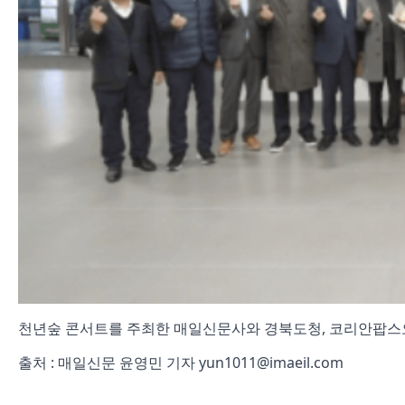
천년숲 콘서트를 주최한 매일신문사와 경북도청, 코리안팝스
출처 : 매일신문 윤영민 기자
yun1011@imaeil.com