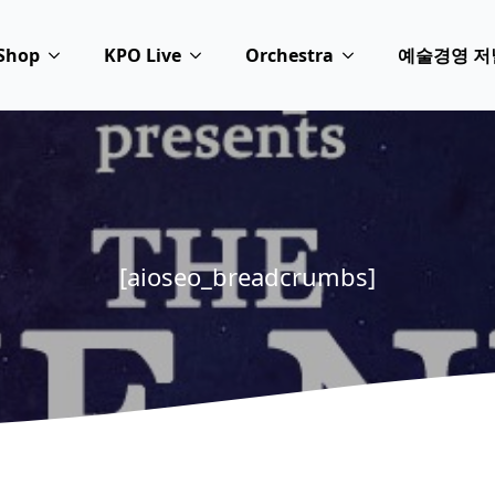
Shop
KPO Live
Orchestra
예술경영 저
[aioseo_breadcrumbs]