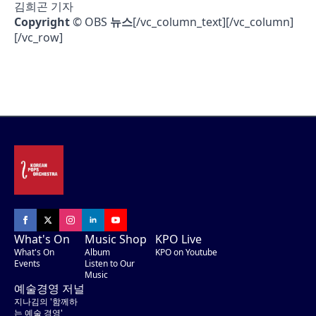
김희곤 기자
Copyright
© OBS
뉴스
[/vc_column_text][/vc_column]
[/vc_row]
What's On
Music Shop
KPO Live
What's On
Album
KPO on Youtube
Events
Listen to Our
Music
예술경영 저널
지나김의 '함께하
는 예술 경영'