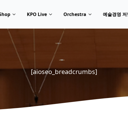
Shop
KPO Live
Orchestra
예술경영 저
[aioseo_breadcrumbs]