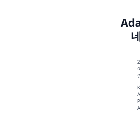
Ad
네
K
A
A