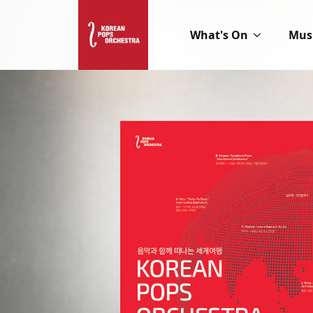
What's On
Mus
서트