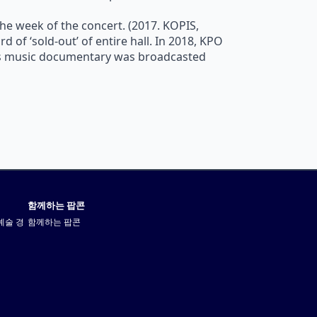
the week of the concert. (2017. KOPIS,
d of ‘sold-out’ of entire hall. In 2018, KPO
its music documentary was broadcasted
함께하는 팝콘
예술 경
함께하는 팝콘