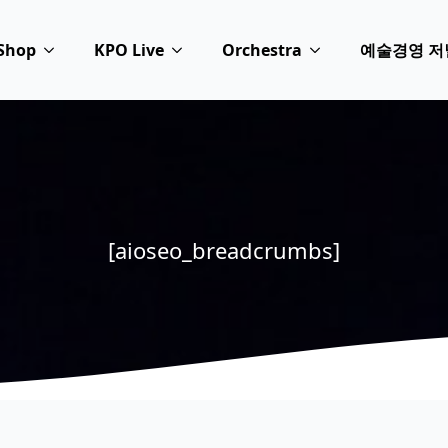
Shop
KPO Live
Orchestra
예술경영 저
[aioseo_breadcrumbs]