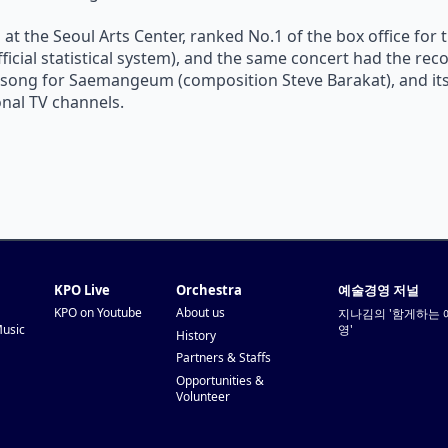
t the Seoul Arts Center, ranked No.1 of the box office for 
icial statistical system), and the same concert had the recor
e song for Saemangeum (composition Steve Barakat), and 
nal TV channels.
KPO Live
Orchestra
예술경영 저널
KPO on Youtube
About us
지나김의 '함게하는 
Music
영'
History
Partners & Staffs
Opportunities &
Volunteer