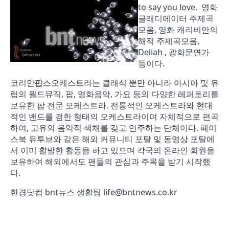
to say you love, 영화
글래디에이터 주제곡
모음, 영화 캐리비안의
해적 주제곡모음,
Deliah , 광화문연가
등이다.
코리안팝스오케스트라는 클래식 뿐만 아니라 아시아 및 유
럽의 월드뮤직, 팝, 영화음악, 가요 등의 다양한 레퍼토리를
보유한 팝 전문 오케스트라. 전통적인 오케스트라와 현대
적인 밴드를 겸한 형태의 오케스트라이며 자체적으로 편곡
하여, 고유의 음악적 색채를 갖고 연주하는 단체이다. 페이
스북 유투브와 같은 해외 커뮤니티 포탈 및 동영상 포탈에
서 이미 활발한 활동을 하고 있으며 각국의 온라인 회원을
보유하여 해외에서도 팬들의 관심과 주목을 받기 시작했
다.
한경닷컴 bnt뉴스 생활팀
life@bntnews.co.kr