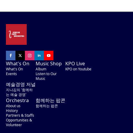
What's On
Music Shop
KPO Live
What's On
Album
KPO on Youtube
Events
Listen to Our
Music
예술경영 저널
지나김의 '함께하
는 예술 경영'
Orchestra
함께하는 팝콘
About us
함께하는 팝콘
History
Partners & Staffs
Opportunities &
Volunteer